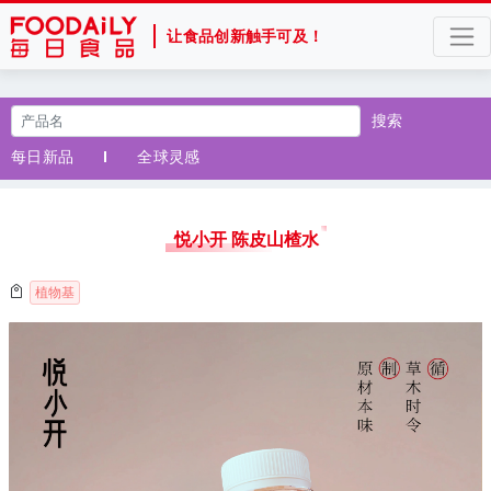
让食品创新触手可及！
搜索
每日新品
全球灵感
悦小开 陈皮山楂水
植物基