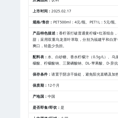
上市时间：
2025.02.17
规格/售价：
PET500ml：4元/瓶、PET1L：5元/瓶、
产品特色描述：
香柠茶打破普通黄柠檬+红茶组合，
甜；采用双重乌龙茶叶萃取，分别为福建平和白芽
爽口，轻盈少负担。
配料表：
水、白砂糖、香水柠檬汁（0.5g/L）、乌龙
檬酸、柠檬酸钠、三聚磷酸钠、DL-苹果酸、D-异
保存条件：
请置于阴凉干燥处，避免阳光直晒及加
保质期：
12个月
产地国：
中国
是否即食/即饮：
是