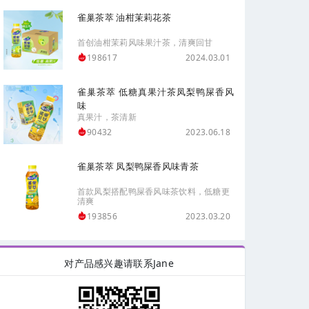
雀巢茶萃 油柑茉莉花茶
首创油柑茉莉风味果汁茶，清爽回甘
2024.03.01
198617
雀巢茶萃 低糖真果汁茶凤梨鸭屎香风
味
真果汁，茶清新
2023.06.18
90432
雀巢茶萃 凤梨鸭屎香风味青茶
首款凤梨搭配鸭屎香风味茶饮料，低糖更
清爽
2023.03.20
193856
对产品感兴趣请联系Jane