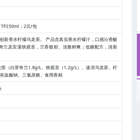
TP250ml：2元/包
创新香水柠檬乌龙茶。 产品含真实香水柠檬汁，口感沁香酸
奇兰及安溪铁观音，兰香馥郁、淡雅鲜爽；低糖配方，清新
茶（白芽奇兰1.8g/L、铁观音（1.2g/L）、速溶乌龙茶、柠
抗坏血酸钠、三氯蔗糖、食用香精
热