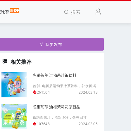
搜索
全球奖
我要发布
相关推荐
雀巢茶萃 运动果汁茶饮料
首创+电解质运动果汁茶饮料，补水解渴
2024.03.13
261504
雀巢茶萃 油柑茉莉花茶新品
低糖真果汁，清新淡雅，鲜爽回甘
2024.03.05
107648