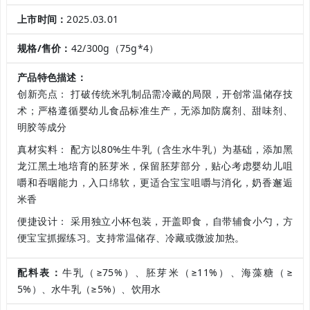
上市时间：
2025.03.01
规格/售价：
42/300g（75g*4）
产品特色描述：
创新亮点： 打破传统米乳制品需冷藏的局限，开创常温储存技
术；严格遵循婴幼儿食品标准生产，无添加防腐剂、甜味剂、
明胶等成分
真材实料： 配方以80%生牛乳（含生水牛乳）为基础，添加黑
龙江黑土地培育的胚芽米，保留胚芽部分，贴心考虑婴幼儿咀
嚼和吞咽能力，入口绵软，更适合宝宝咀嚼与消化，奶香邂逅
米香
便捷设计： 采用独立小杯包装，开盖即食，自带辅食小勺，方
便宝宝抓握练习。支持常温储存、冷藏或微波加热。
配料表：
牛乳（≥75%）、胚芽米（≥11%）、海藻糖（≥
5%）、水牛乳（≥5%）、饮用水