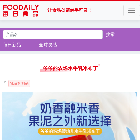
让食品创新触手可及！
搜索
每日新品
全球灵感
爷爷的农场水牛乳米布丁
乳及乳制品