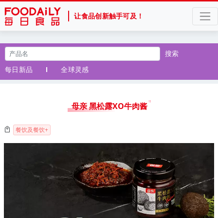
让食品创新触手可及！
搜索
每日新品
全球灵感
母亲 黑松露XO牛肉酱
餐饮及餐饮+