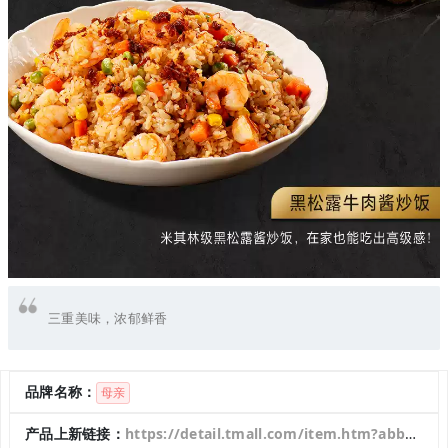
三重美味，浓郁鲜香
品牌名称：
母亲
产品上新链接：
https://detail.tmall.com/item.htm?abbucket=17&detail_redpacket_pop=true&id=946826073811&ltk2=1751382362652f9ps0vs7z598zz8b473o5g&ns=1&priceTId=214782bc17513823531742084e1880&query=%E6%AF%8D%E4%BA%B2%E9%BB%91%E6%9D%BE%E9%9C%B2XO%E7%89%9B%E8%82%89%E9%85%B1&skuId=6020663027783&spm=a21n57.1.hoverItem.1&utparam=%7B%22aplus_abtest%22%3A%22635525bc708cd88f9d493bc8bdc2de06%22%7D&xxc=taobaoSearch