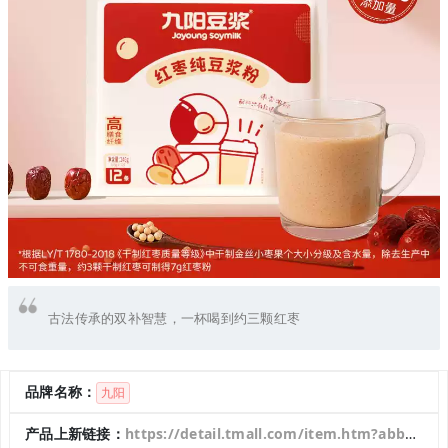
古法传承的双补智慧，一杯喝到约三颗红枣
品牌名称：
九阳
产品上新链接：
https://detail.tmall.com/item.htm?abbucket=17&detail_redpacket_pop=true&id=948975216659&ltk2=1752309358651jy8fwdw5updckhokie0qrt&ns=1&priceTId=2150468517523093398708306e1adf&query=%E4%B9%9D%E9%98%B3%E7%BA%A2%E6%9E%A3%E7%BA%AF%E8%B1%86%E6%B5%86%E7%B2%89&skuId=5859006077885&spm=a21n57.1.hoverItem.4&utparam=%7B%22aplus_abtest%22%3A%22a1cf8300e6129cc127c9d81ff6659201%22%7D&xxc=taobaoSearch