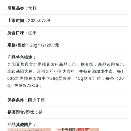
所属品类：
饮料
上市时间：
2025.07.09
所含口味：
红枣
规格/售价：
20g*12/28.9元
产品特色描述：
九阳豆浆官宣红枣纯豆浆粉新品上市。据介绍，新品选用东北
非转基因大豆、沧州金丝小枣为原料，并特别添加维生素。每1
00g红枣纯豆浆粉中含28g蛋白质、15g膳食纤维，每条（20
g）热量仅78kcal。
保存条件：
阴凉干燥
是否即食/即饮：
是
产品其他图片：