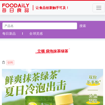
让食品创新触手可及！
搜索
每日新品
全球灵感
立顿 袋泡抹茶绿茶
饮料