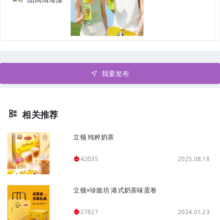
我要发布
相关推荐
立顿 纯粹奶茶
2025.08.18
42035
立顿×珍懿坊 港式奶茶味蛋卷
2024.01.23
27827