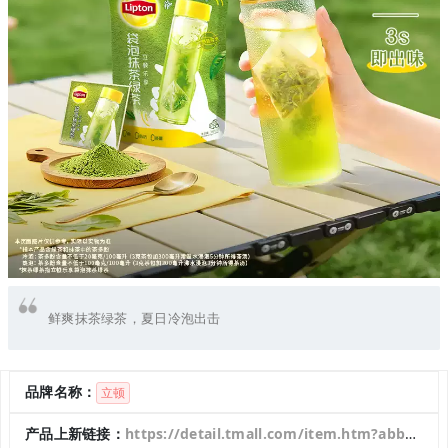
鲜爽抹茶绿茶，夏日冷泡出击
品牌名称：
立顿
产品上新链接：
https://detail.tmall.com/item.htm?abbucket=5&fpChannel=101&fpChannelSig=1cc9c0f660bab7cddd8deab796b7c4e97c96de46&id=950253090010&ltk2=1753106643118wvnwvzsgic9nsaftjbt2g9&ns=1&priceTId=undefined&skuId=5866061001158&spm=a21n57.1.hoverItem.5&u_channel=bybtqdyh&umpChannel=bybtqdyh&utparam=%7B%22aplus_abtest%22%3A%223fb967782186458fe792432578218df1%22%7D&xxc=taobaoSearch