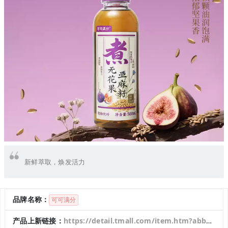
新鲜萃取，焕发活力
品牌名称：
可可满分
产品上新链接：
https://detail.tmall.com/item.htm?abbucket=1&id=969054397773&mi_id=0000fOMTLyQ_GZWaG4IvJqhXpO9QHmWXrI_oAb3TLP4-PYM&ns=1&skuId=5915552920434&spm=a21n57.1.hoverItem.1&utparam=%7B%22aplus_abtest%22%3A%226fc1ee7d70031f8a214aeca014671671%22%7D&xxc=taobaoSearch