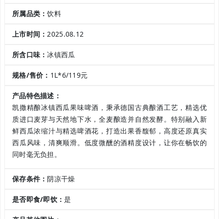
所属品类：
饮料
上市时间：
2025.08.12
所含口味：
冰镇西瓜
规格/售价：
1L*6/119元
产品特色描述：
凯撒精酿冰镇西瓜果味啤酒，秉承德国古典酿酒工艺，精选优
质进口麦芽与天然地下水，全麦酿造并自然发酵。特别融入新
鲜西瓜浓缩汁与精选啤酒花，打造出果香馥郁，高度还原真实
西瓜风味，清爽顺滑。低度微醺的酒精度设计，让你在畅饮的
同时毫无负担。
保存条件：
阴凉干燥
是否即食/即饮：
是