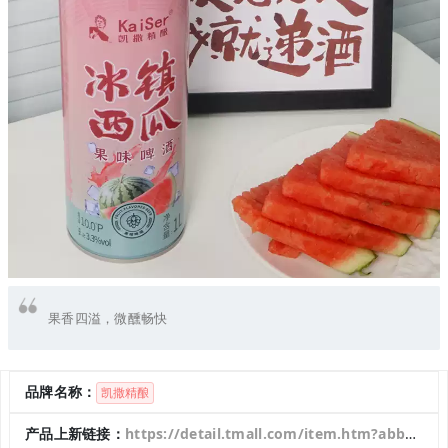
果香四溢，微醺畅快
品牌名称：
凯撒精酿
产品上新链接：
https://detail.tmall.com/item.htm?abbucket=1&id=966117404097&mi_id=0000xJR4Ag5Oa-0O8ubKcwdWvgLwOkmuoLRZNDkpEgC2PwQ&ns=1&priceTId=213e07f417558764773288676e0e57&skuId=5906333044769&spm=a21n57.1.hoverItem.2&utparam=%7B%22aplus_abtest%22%3A%22cc24e0b729d4bc7cd4eec85b5c9274c3%22%7D&xxc=taobaoSearch