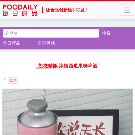
让食品创新触手可及！
搜索
每日新品
全球灵感
凯撒精酿 冰镇西瓜果味啤酒
饮料