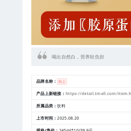
喝出自然白，营养轻负担
品牌名称：
轻上
产品上新链接：
https://detail.tmall.com/item.htm?abbucket=1&id=965945917835&mi_id=0000H9nxXvnNqltVmTc-4wmQjuRTiQrBH6p9uPlQeiH9aL
所属品类：
饮料
上市时间：
2025.08.20
规格/售价：
245ml*10/39.9元