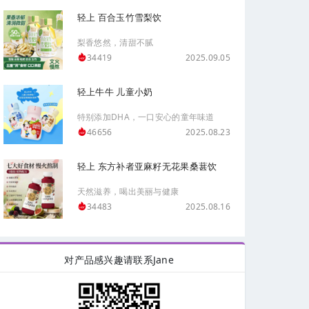
轻上 百合玉竹雪梨饮
梨香悠然，清甜不腻
2025.09.05
34419
轻上牛牛 儿童小奶
特别添加DHA，一口安心的童年味道
2025.08.23
46656
轻上 东方补者亚麻籽无花果桑葚饮
天然滋养，喝出美丽与健康
2025.08.16
34483
对产品感兴趣请联系Jane