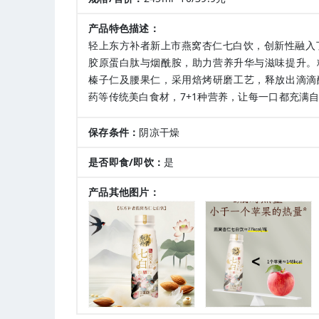
产品特色描述：
轻上东方补者新上市燕窝杏仁七白饮，创新性融入了
胶原蛋白肽与烟酰胺，助力营养升华与滋味提升。
榛子仁及腰果仁，采用焙烤研磨工艺，释放出滴滴
药等传统美白食材，7+1种营养，让每一口都充满
保存条件：
阴凉干燥
是否即食/即饮：
是
产品其他图片：