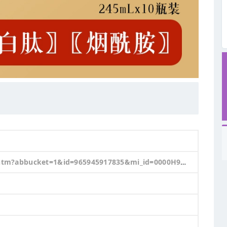
w&ns=1&priceTId=2147870d17557839961542726e1f07&skuId=6074068194349&spm=a21n57.1.hoverItem.4&utparam=%7B%22aplus_abtest%22%3A%2227a1dace0eeb9293d07e9881557a8312%22%7D&xxc=taobaoSearch