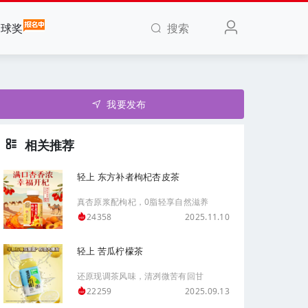
搜索
全球奖
我要发布
相关推荐
轻上 东方补者枸杞杏皮茶
真杏原浆配枸杞，0脂轻享自然滋养
2025.11.10
24358
轻上 苦瓜柠檬茶
还原现调茶风味，清冽微苦有回甘
2025.09.13
22259