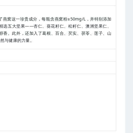
燕窝这一珍贵成分，每瓶含燕窝粉≥50mg/L，并特别添加
精选五大坚果——杏仁、葵花籽仁、松籽仁、澳洲坚果仁、
醇香。此外，还加入了葛根、百合、芡实、茯苓、莲子、山
自然与健康的力量。