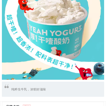
纯粹生牛乳，浓郁好滋味