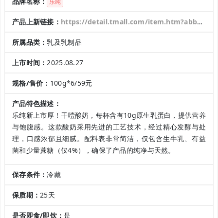
品牌名称：
乐纯
产品上新链接：
https://detail.tmall.com/item.htm?abbucket=1&id=960120226466&mi_id=0000DmiEV7XkqfNnIXyxI5_TwkVlztStc8Wj6GpC-OwnxXg&ns=1&skuId=5892352513875&spm=a21n57.1.hoverItem.6&utparam=%7B%22aplus_abtest%22%3A%22ef0614533f87a60d68f67457c64aa096%22%7D&xxc=taobaoSearch
所属品类：
乳及乳制品
上市时间：
2025.08.27
规格/售价：
100g*6/59元
产品特色描述：
乐纯新上市厚！干噎酸奶，每杯含有10g原生乳蛋白，提供营养
与饱腹感。这款酸奶采用先进的工艺技术，经过精心发酵与处
理，口感浓郁且细腻。配料表非常简洁，仅包含生牛乳、有益
菌和少量蔗糖（仅4%），确保了产品的纯净与天然。
保存条件：
冷藏
保质期：
25天
是否即食/即饮：
是