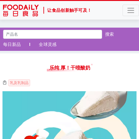
让食品创新触手可及！
搜索
每日新品
全球灵感
乐纯 厚！干噎酸奶
乳及乳制品