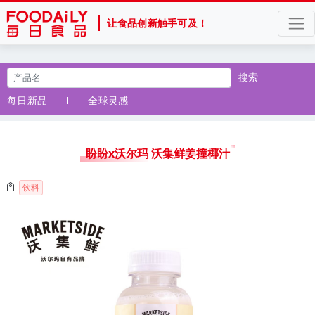
让食品创新触手可及！
搜索
每日新品
全球灵感
盼盼x沃尔玛 沃集鲜姜撞椰汁
饮料