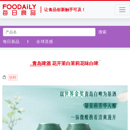
让食品创新触手可及！
搜索
每日新品
全球灵感
青岛啤酒 花开茉白茉莉花味白啤
饮料