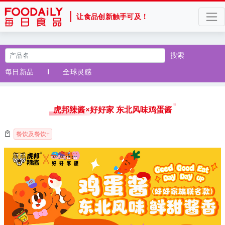
让食品创新触手可及！
搜索
每日新品
全球灵感
虎邦辣酱×好好家 东北风味鸡蛋酱
餐饮及餐饮+