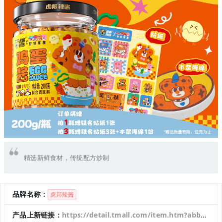
精选新鲜食材，传统配方炒制
品牌名称：
虎邦辣酱
产品上新链接：
https://detail.tmall.com/item.htm?abbucket=20&id=761473446491&pisk=gZ-j5kwA7SVbGwYdlGkzPGO4JKj65YoekR69KdE4BiIYCld61NRVgho6BIRPWlJqoAM1NCfVuiC4fG96sC79b1-_n3OQbolmodE1bGhETDoenKSGXXSUQ_V_i9WLHc5YXzIcQnPdduienKfgh5HeyDy_pEsmWPC96gQR3OjTXrUxFgB1hGEAWopRw_XOXGCYkuERQOVAHOQtF7BCClFAM1B8y9XfHGI96_H5I_BAXGd9eY6iTtc5Eq1vhvUTq-x_Ns9ANlE9DcbfOUaaflTFHZt9n_9yU36fl6QtRqNJDQJ90nbo-ySMUeO6WQn7cC9vJCC22XE1_eX6B9sKxJ1Jcdt5oUPYk9sfGwKAyJrN4NLWVi-xsyvyFsQC4UuogNSXGefhk4ck1L126n_8Gb5w8L-APBhzVCb6kI6Rvg7gY6GpnPw5-l65TYM7SPVBgRxLACL7FZBlUHkSFSaGkTX5TYM7SPbAET7EFYNbS&rn=7bd47c436d7ca68958302fb063a4541a&spm=a1z10.3-b.w4011-18670842971.61.1add66a3zmTYpZ