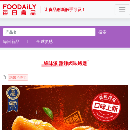
让食品创新触手可及！
搜索
每日新品
全球灵感
锋味派 甜辣卤味烤翅
糖果巧克力