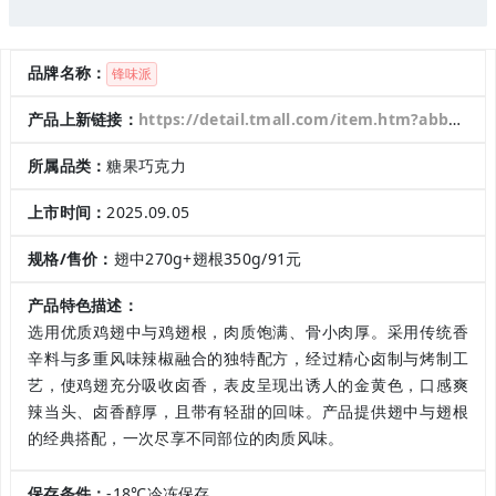
品牌名称：
锋味派
产品上新链接：
https://detail.tmall.com/item.htm?abbucket=1&id=743518269807&mi_id=0000MV6Vp7aOVE7k0_7GYOWLgE8xK5iIs5BqwtxBiLw8y70&ns=1&priceTId=2147886117575656243388295e1171&skuId=5924077976464&spm=a21n57.1.hoverItem.2&utparam=%7B%22aplus_abtest%22%3A%229d4f8a9e156df263567c6a6ca7113500%22%7D&xxc=taobaoSearch
所属品类：
糖果巧克力
上市时间：
2025.09.05
规格/售价：
翅中270g+翅根350g/91元
产品特色描述：
选用优质鸡翅中与鸡翅根，肉质饱满、骨小肉厚。采用传统香
辛料与多重风味辣椒融合的独特配方，经过精心卤制与烤制工
艺，使鸡翅充分吸收卤香，表皮呈现出诱人的金黄色，口感爽
辣当头、卤香醇厚，且带有轻甜的回味。产品提供翅中与翅根
的经典搭配，一次尽享不同部位的肉质风味。
保存条件：
-18℃冷冻保存