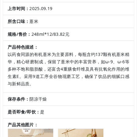
上市时间：
2025.09.19
所含口味：
薏米
规格/售价：
248ml*12/83.82元
产品特色描述：
以药食同源的有机薏米为主要原料，每瓶含约137颗有机薏米精
华，精心研磨制成，保留了薏米中的丰富营养，如ω-9、ω-6等
多种不饱和脂肪酸，还富含4重膳食纤维及具有抗氧化作用的维
生素E。采用9道工序全谷物现磨工艺，确保了饮品的细腻口感
与新鲜品质。
保存条件：
阴凉干燥
是否即食/即饮：
是
产品其他图片：