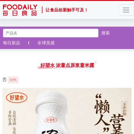
让食品创新触手可及！
搜索
每日新品
全球灵感
好望水 浓薏点原浆薏米露
饮料