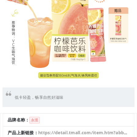
低卡轻盈，畅享自然好滋味
品牌名称：
永璞
产品上新链接：
https://detail.tmall.com/item.htm?abbucket=1&id=978416248966&mi_id=0000WITMjVye_eUSPenTVmudvXfKQOMONxDn0VaHfeXRSHc&ns=1&priceTId=2147880e17587326344723490e0fb9&skuId=5936889877351&spm=a21n57.1.hoverItem.1&utparam=%7B%22aplus_abtest%22%3A%2248e237d47243f47e0ae837a84047ac22%22%7D&xxc=taobaoSearch