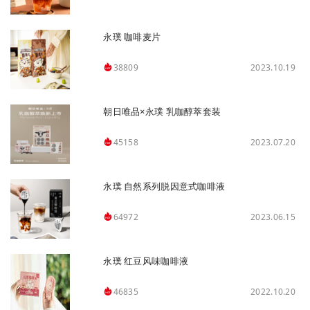
永璞 咖啡麦片
2023.10.19
38809
朝日唯品×永璞 乳咖醇萃套装
2023.07.20
45158
永璞 自然系列脱因意式咖啡液
2023.06.15
64972
永璞 红豆风味咖啡液
2022.10.20
46835