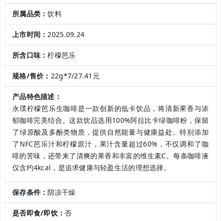
所属品类：
饮料
上市时间：
2025.09.24
所含口味：
柠檬芭乐
规格/售价：
22g*7/27.41元
产品特色描述：
永璞柠檬芭乐生咖啡是一款创新的低卡饮品，将清新果香与浓
郁咖啡完美结合。这款饮品选用100%阿拉比卡绿咖啡粉，保留
了绿原酸及多酚类物质，提供自然能量与健康益处。特别添加
了NFC芭乐汁和柠檬原汁，果汁含量超过60%，不仅调和了咖
啡的苦味，还带来了清爽的果香和丰富的维生素C。每条咖啡液
仅含约4kcal，是追求健康与轻盈生活的理想选择。
保存条件：
阴凉干燥
是否即食/即饮：
否