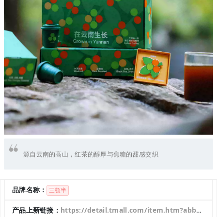
源自云南的高山，红茶的醇厚与焦糖的甜感交织
品牌名称：
三顿半
产品上新链接：
https://detail.tmall.com/item.htm?abbucket=1&id=969790902657&mi_id=0000L4mLZMogivFaVVOMn5XF-odY2vrYjZfX05-BV9XAcvQ&ns=1&skuId=5918605384505&spm=a21n57.1.hoverItem.8&utparam=%7B%22aplus_abtest%22%3A%22aa54e9027bc11827bcc3c3c9d10f9ffa%22%7D&xxc=taobaoSearch