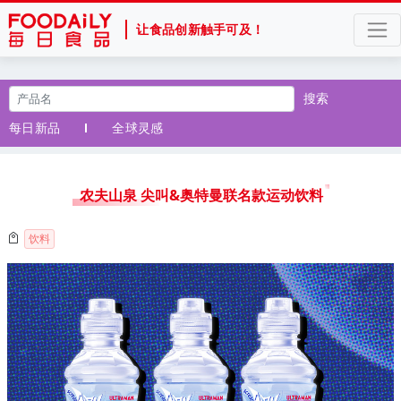
让食品创新触手可及！
搜索
每日新品
全球灵感
农夫山泉 尖叫&奥特曼联名款运动饮料
饮料