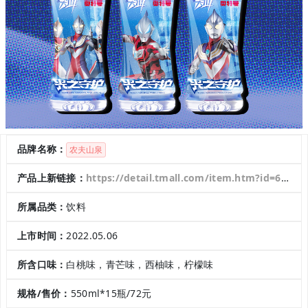
品牌名称：
农夫山泉
产品上新链接：
https://detail.tmall.com/item.htm?id=673692506816&spm=a1z0k.7385961.0.d4919233.78e537detqX49r
所属品类：
饮料
上市时间：
2022.05.06
所含口味：
白桃味，青芒味，西柚味，柠檬味
规格/售价：
550ml*15瓶/72元