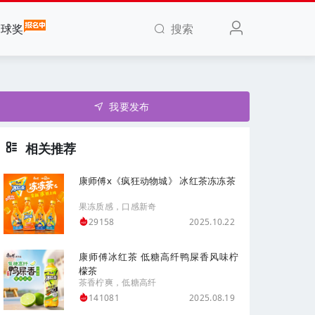
搜索
全球奖
我要发布
相关推荐
康师傅x《疯狂动物城》 冰红茶冻冻茶
果冻质感，口感新奇
2025.10.22
29158
康师傅冰红茶 低糖高纤鸭屎香风味柠
檬茶
茶香柠爽，低糖高纤
2025.08.19
141081