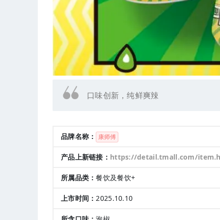
口味创新，纯鲜爽辣
品牌名称：
康师傅
产品上新链接：
https://detail.tmall.com/item.htm?abbucket=15&id=744058723915&mi_id=00007HZuFmr1QLHt8GPu-qlqcWcX4I5Y1GABZMZmMLUriH
所属品类：
餐饮及餐饮+
上市时间：
2025.10.10
所含口味：
泡椒