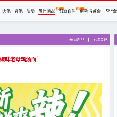
快讯
资讯
活动
每日新品
创新百科
创新博览会
iSEE
每日新品
全球灵感
泡椒味老母鸡汤面