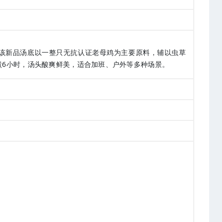
该新品汤底以一整只无抗认证老母鸡为主要原料，辅以虫草
煮6小时，汤头酸爽鲜美，适合加班、户外等多种场景。