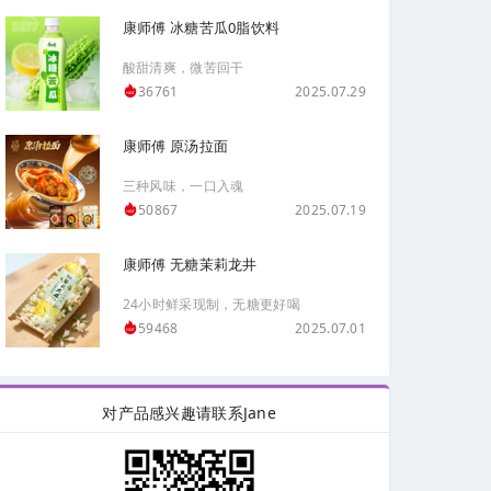
康师傅 冰糖苦瓜0脂饮料
酸甜清爽，微苦回干
2025.07.29
36761
康师傅 原汤拉面
三种风味，一口入魂
2025.07.19
50867
康师傅 无糖茉莉龙井
24小时鲜采现制，无糖更好喝
2025.07.01
59468
对产品感兴趣请联系Jane