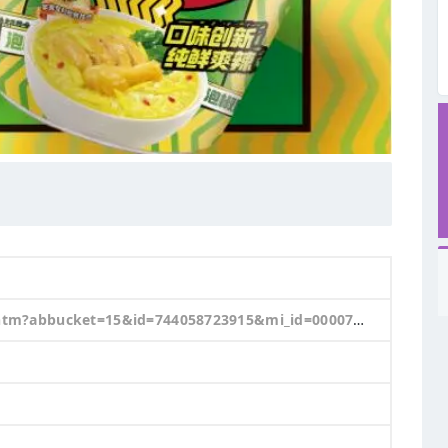
E&ns=1&priceTId=214786ff17618330708961560e0f98&skuId=6115454087873&spm=a21n57.1.hoverItem.2&utparam=%7B%22aplus_abtest%22%3A%225c311c83ae386f70217968980bfd597e%22%7D&xxc=taobaoSearch