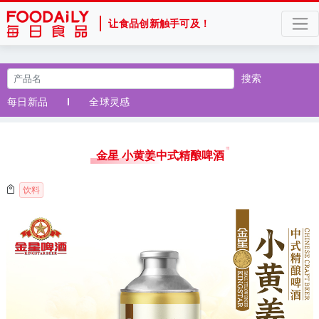
让食品创新触手可及！
搜索
每日新品
全球灵感
金星 小黄姜中式精酿啤酒
饮料