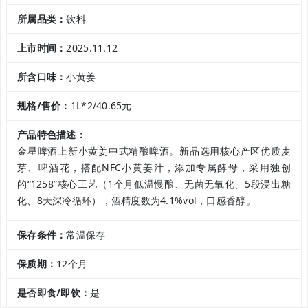
所属品类：
饮料
上市时间：
2025.11.12
所含口味：
小黄姜
规格/售价：
1L*2/40.65元
产品特色描述：
金星啤酒上新小黄姜中式精酿啤酒。新品选用核心产区优质麦
芽、啤酒花，搭配NFC小黄姜汁，添加专属酵母，采用独创
的“1258”核心工艺（1个月低温慢酿、无菌无氧化、5段浸出糖
化、8天深冷循环），酒精度数为4.1%vol，口感香醇。
保存条件：
常温保存
保质期：
12个月
是否即食/即饮：
是