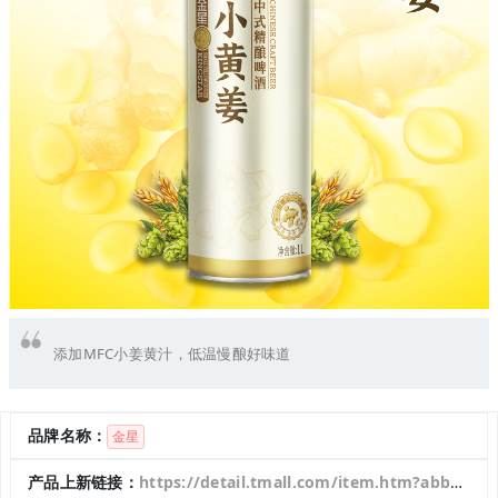
添加MFC小姜黄汁，低温慢酿好味道
品牌名称：
金星
产品上新链接：
https://detail.tmall.com/item.htm?abbucket=8&id=993520089695&mi_id=0000BkD_EP-BZGiJm65U2EIf0XNsav00M11O9STIlhsb16o&ns=1&priceTId=213e0a1f17637272601498573e0eaf&skuId=5968614761618&spm=a21n57.1.hoverItem.1&utparam=%7B%22aplus_abtest%22%3A%2241868f4e21b4a3ccf6c71d78b4f49891%22%7D&xxc=taobaoSearch