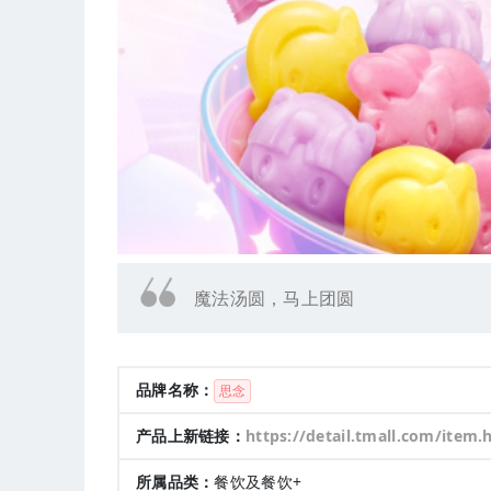
魔法汤圆，马上团圆
品牌名称：
思念
产品上新链接：
https://detail.tmall.com/item.htm?abbucket=8&id=861938926424&mi_id=0000t_RtV-4W9klcDhJkxi7lC0nFrVcGlChOGk1xulZodX
所属品类：
餐饮及餐饮+