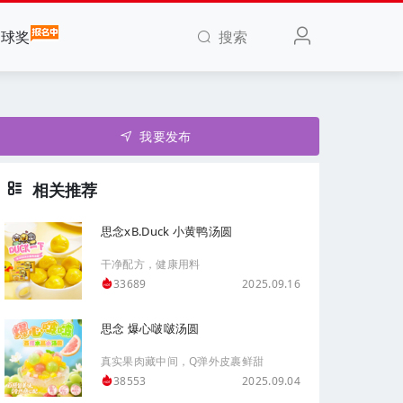
搜索
全球奖
我要发布
相关推荐
思念xB.Duck 小黄鸭汤圆
干净配方，健康用料
2025.09.16
33689
思念 爆心啵啵汤圆
真实果肉藏中间，Q弹外皮裹鲜甜
2025.09.04
38553