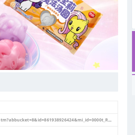
U&ns=1&priceTId=214784c417643766779223740e176d&skuId=6144906774347&spm=a21n57.1.hoverItem.4&utparam=%7B%22aplus_abtest%22%3A%22a5f7aa0ceca299fb215bb1055522d22a%22%7D&xxc=taobaoSearch