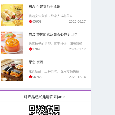
思念 牛奶黄油手抓饼
优选安佳黄油，给家人放心美味
2025.06.27
65958
思念 柿柿如意汤圆流心柿子口味
仿真柿子的造型、富平柿饼、阳光甜橙
2024.01.12
97843
思念 饭团
速食新品、三种口味、食用方便快捷
2023.12.14
96768
对产品感兴趣请联系Jane