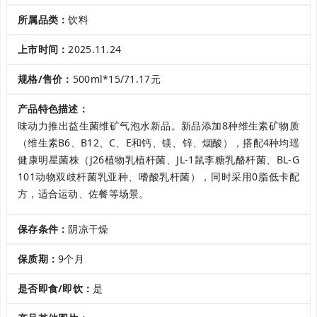
所属品类：
饮料
上市时间：
2025.11.24
规格/售价：
500ml*15/71.17元
产品特色描述：
味动力推出益生菌维矿气泡水新品。新品添加8种维生素矿物质
（维生素B6、B12、C、E和钙、镁、锌、烟酸），搭配4种均瑶
健康明星菌株（J26植物乳植杆菌、JL-1鼠李糖乳酪杆菌、BL-G
101动物双歧杆菌乳亚种、嗜酸乳杆菌），同时采用0脂低卡配
方，适合运动、佐餐等场景。
保存条件：
阴凉干燥
保质期：
9个月
是否即食/即饮：
是