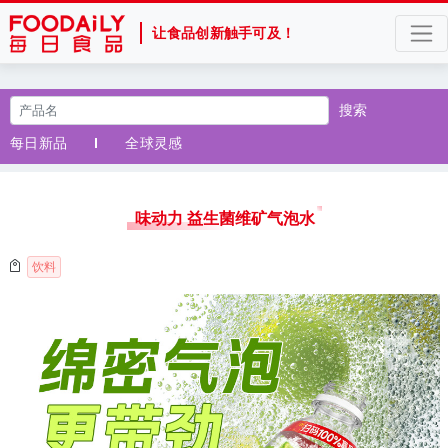
让食品创新触手可及！
搜索
每日新品
全球灵感
味动力 益生菌维矿气泡水
饮料