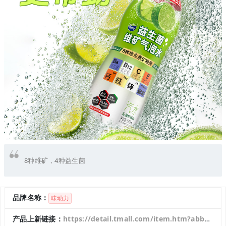
8种维矿，4种益生菌
品牌名称：
味动力
产品上新链接：
https://detail.tmall.com/item.htm?abbucket=8&id=994314967826&mi_id=00008AyXQDNYCiO7SmPDLUK2IuGYiVwE7JcITDWHWKqdsM0&ns=1&priceTId=2147802117643770730757463e1974&skuId=5975270185852&spm=a21n57.1.hoverItem.1&utparam=%7B%22aplus_abtest%22%3A%226142e53f9ade3d8b680c7bd8939d1899%22%7D&xxc=taobaoSearch