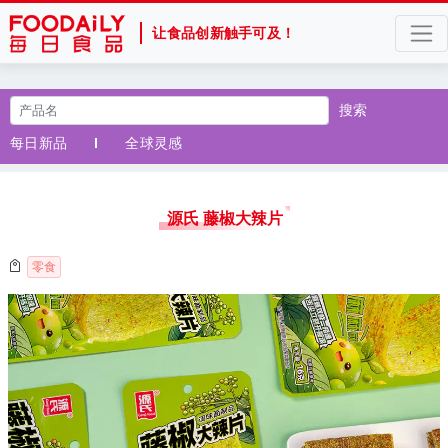
让食品创新触手可及！
搜索
每日新品
全球灵感
源氏 藤椒大辣片
零食