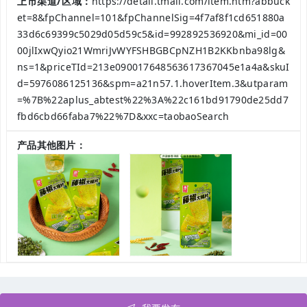
上市渠道/区域：
https://detail.tmall.com/item.htm?abbuck
et=8&fpChannel=101&fpChannelSig=4f7af8f1cd651880a
33d6c69399c5029d05d59c5&id=992892536920&mi_id=00
00jlIxwQyio21WmriJvWYFSHBGBCpNZH1B2KKbnba98lg&
ns=1&priceTId=213e090017648563617367045e1a4a&skuI
d=5976086125136&spm=a21n57.1.hoverItem.3&utparam
=%7B%22aplus_abtest%22%3A%22c161bd91790de25dd7
fbd6cbd66faba7%22%7D&xxc=taobaoSearch
产品其他图片：