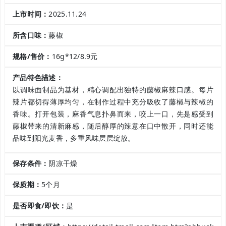
上市时间：
2025.11.24
所含口味：
藤椒
规格/售价：
16g*12/8.9元
产品特色描述：
以调味面制品为基材，精心调配出独特的藤椒麻辣口感。每片
辣片都切得薄厚均匀，在制作过程中充分吸收了藤椒与辣椒的
香味。打开包装，麻香气息扑鼻而来，咬上一口，先是感受到
藤椒带来的清新麻感，随后醇厚的辣意在口中散开，同时还能
品味到阳光麦香，多重风味层层绽放。
保存条件：
阴凉干燥
保质期：
5个月
是否即食/即饮：
是