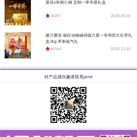
葵珍x朱炳仁铜 定制一举夺葵礼盒
2026.05.20
16281
楼兰蜜语 疯狂动物城特级六星一等和田大红枣礼
盒2kg 枣来福气礼
2025.12.30
49164
对产品感兴趣请联系Jane