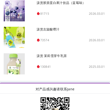
汲赏胶原蛋白果汁饮品（蓝莓味）
2026.03.01
81715
汲赏左旋酸嘢汁
2026.03.01
73574
汲赏 茉莉雪芽牛乳茶
2025.03.01
130841
对产品感兴趣请联系Jane