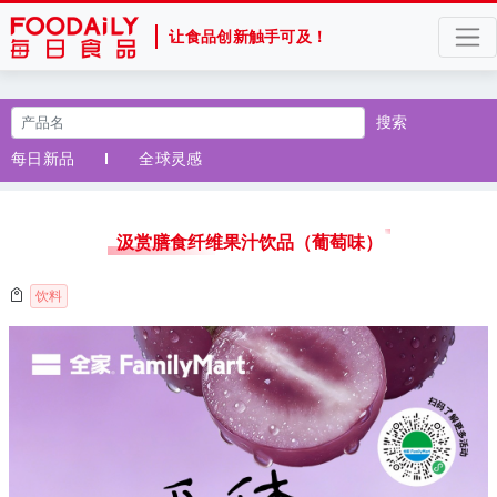
让食品创新触手可及！
搜索
每日新品
全球灵感
汲赏膳食纤维果汁饮品（葡萄味）
饮料