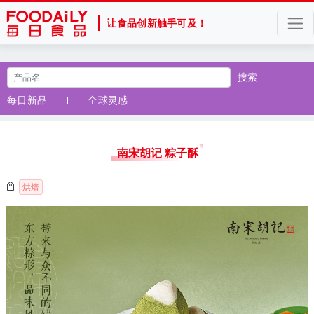
让食品创新触手可及！
搜索
每日新品
全球灵感
南宋胡记 粽子酥
烘焙