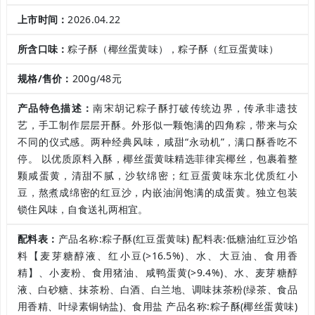
上市时间：
2026.04.22
所含口味：
粽子酥（椰丝蛋黄味），粽子酥（红豆蛋黄味）
规格/售价：
200g/48元
产品特色描述：
南宋胡记粽子酥打破传统边界，传承非遗技
艺，手工制作层层开酥。外形似一颗饱满的四角粽，带来与众
不同的仪式感。两种经典风味，咸甜“永动机”，满口酥香吃不
停。 以优质原料入酥，椰丝蛋黄味精选菲律宾椰丝，包裹着整
颗咸蛋黄，清甜不腻，沙软绵密；红豆蛋黄味东北优质红小
豆，熬煮成绵密的红豆沙，内嵌油润饱满的成蛋黄。独立包装
锁住风味，自食送礼两相宜。
配料表：
产品名称:粽子酥(红豆蛋黄味) 配料表:低糖油红豆沙馅
料【麦芽糖醇液、红小豆(>16.5%)、水、大豆油、食用香
精】、小麦粉、食用猪油、咸鸭蛋黄(>9.4%)、水、麦芽糖醇
液、白砂糖、抹茶粉、白酒、白兰地、调味抹茶粉(绿茶、食品
用香精、叶绿素铜钠盐)、食用盐 产品名称:粽子酥(椰丝蛋黄味)