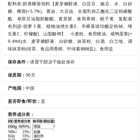
配料表:奶香椰蓉馅料【麦芽糖醇液、白芸豆、豌豆、水、白砂
糖、椰蓉(>5.7%)、黄油、大豆油、全脂乳粉乙酰化二淀粉磷酸
酯、单双甘油脂肪酸酯、黄原胶、食用香精、栀子黄、复配着
色剂(β-胡萝卜素、植物油维生素E、辛烯基琥珀酸淀粉钠、维
生素C、柠檬酸)、山梨酸钾】、小麦粉、食用猪油、咸鸭蛋黄(>
9.4%6)水、麦芽糖醇液、白砂糖、抹茶粉、白酒、白兰地、调
味抹茶粉(绿茶、食品用香精、叶绿素铜钠盐)、食用盐
保存条件：
请置于阴凉干燥处保存
保质期：
90天
产地国：
中国
是否即食/即饮：
是
营养成分表：