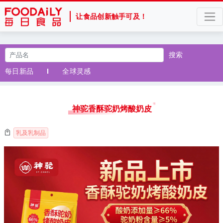
让食品创新触手可及！
搜索
每日新品
全球灵感
神驼香酥驼奶烤酸奶皮
乳及乳制品