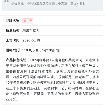
焦香酥脆，小颗粒速溶糖粒方便，小克重，糖度不超标
品牌名称：
致山野
所属品类：
糖果巧克力
上市时间：
2026.06.18
规格/售价：
18.8元/盒，5g*20条/盒
产品特色描述：
1条5g咖啡师+云南老糖匠共同研制。乐咖派卡
美罗是专用于做拿铁咖啡的调味糖，新版在配料上做了升级，
主要由甘蔗榨汁混合蜂蜜熬制，熬制出具有焦糖色和外表光
滑，内部呈现孔洞的咖啡调味糖。 乐咖派是云南老糖厂，拥有
10年多熬糖经验，联合云南当地3家咖啡厂，共同研发卡美罗，
在正宗卡美罗的基础上，调整熬制工艺、出锅时间，在原有基
础上做到更焦香、更酥脆、更香浓的卡美罗，风味方面做到行
业顶尖。