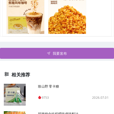
我要发布
相关推荐
致山野 零卡糖
2026.07.01
9753
胡辣椒金桔柠檬味傣味料汁