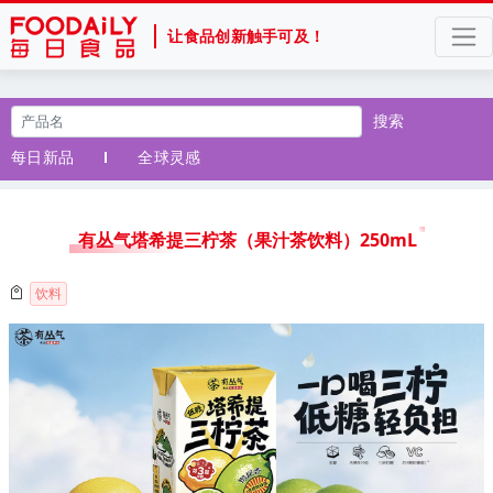
让食品创新触手可及！
搜索
每日新品
全球灵感
有丛气塔希提三柠茶（果汁茶饮料）250mL
饮料