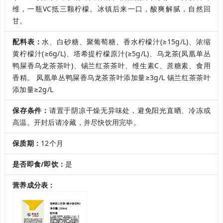
维，一瓶VC抵三颗柠檬。冰镇后来一口，酸爽解腻，自然回
甘。
配料表：
水、白砂糖、聚葡萄糖、香水柠檬汁(≥15g/L)、浓缩
黄柠檬汁(≥6g/L)、塔希提柠檬原汁(≥5g/L)、乌龙茶(凤凰单丛
鸭屎香乌龙茶茶叶)、锡兰红茶茶叶、维生素C、蔗糖素、食用
香精。 凤凰单丛鸭屎香乌龙茶茶叶添加量≥3g/L 锡兰红茶茶叶
添加量≥2g/L
保存条件：
请置于阴凉干燥无异味处，避免阳光直晒、冷冻或
高温。开封后请冷藏，并尽快饮用完毕。
保质期：
12个月
是否即食/即饮：
是
营养成分表：