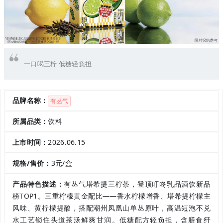
一口喝三柠 低糖轻负担
品牌名称：
有丛气
所属品类：
饮料
上市时间：
2026.06.15
规格/售价：
3元/盒
产品特色描述：
有丛气塔希提三柠茶，登顶叮咚乳品酒饮新品
榜TOP1。三重柠檬黄金配比——香水柠檬增香、塔希提柠檬主
风味、黄柠檬提酸，搭配潮州凤凰山单丛原叶，高温短泡不兑
水工艺锁住头道茶汤鲜爽甘润。低糖配方轻负担，含膳食纤