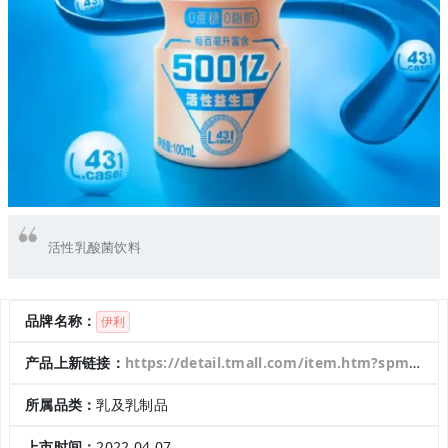
活性乳酸菌饮料
品牌名称：
伊利
产品上新链接：
https://detail.tmall.com/item.htm?spm=a220m.1000858.1000725.2.5fe219a2mLj0fJ&id=643808472645&skuId=5002526654127&areaId=370600&user_id=2208626058094&cat_id=2&is_b=1&rn=8ac36e345061a2b4f03e75a861700df1
所属品类：
乳及乳制品
上市时间：
2022.04.07