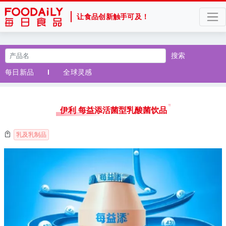
让食品创新触手可及！
搜索
每日新品
全球灵感
伊利 每益添活菌型乳酸菌饮品
乳及乳制品