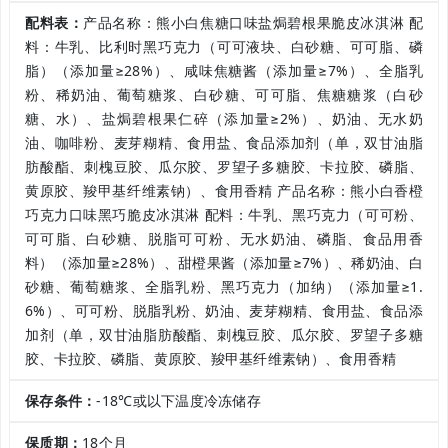
配料表：
产品名称：熊小白焦糖口味盐焗碧根果脆皮冰淇淋 配
料：牛乳、比利时黑巧克力（可可液块、白砂糖、可可脂、磷
脂）（添加量≥28%）、咸味焦糖酱（添加量≥7%）、全脂乳
粉、稀奶油、葡萄糖浆、白砂糖、可可脂、焦糖糖浆（白砂
糖、水）、盐焗碧根果仁碎（添加量≥2%）、奶油、无水奶
油、咖啡粉、麦芽糊精、食用盐、食品添加剂（单，双甘油脂
肪酸酯、刺槐豆胶、瓜尔胶、罗望子多糖胶、卡拉胶、磷脂、
黄原胶、羧甲基纤维素钠）、食用香精 产品名称：熊小白香橙
巧克力口味黑巧脆皮冰淇淋 配料：牛乳、黑巧克力（可可粉、
可可脂、白砂糖、脱脂可可粉、无水奶油、磷脂、食品用香
料）（添加量≥28%）、甜橙果酱（添加量≥7%）、稀奶油、白
砂糖、葡萄糖浆、全脂乳粉、黑巧克力（加纳）（添加量≥1.
6%）、可可粉、脱脂乳粉、奶油、麦芽糊精、食用盐、食品添
加剂（单，双甘油脂肪酸酯、刺槐豆胶、瓜尔胶、罗望子多糖
胶、卡拉胶、磷脂、黄原胶、羧甲基纤维素钠）、食用香精
保存条件：
-18℃或以下温度冷冻储存
保质期：
18个月