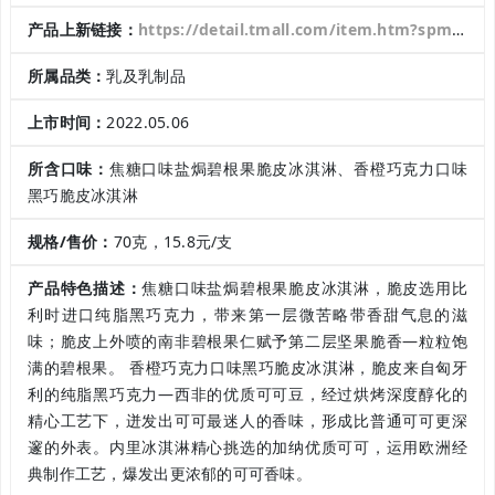
产品上新链接：
https://detail.tmall.com/item.htm?spm=a1z10.3-b-s.w4011-21696001297.91.91171ef1JRwcuB&id=673874614280&rn=a06df03e78050da0379631d3fce507dc&abbucket=11
所属品类：
乳及乳制品
上市时间：
2022.05.06
所含口味：
焦糖口味盐焗碧根果脆皮冰淇淋、香橙巧克力口味
黑巧脆皮冰淇淋
规格/售价：
70克，15.8元/支
产品特色描述：
焦糖口味盐焗碧根果脆皮冰淇淋，脆皮选用比
利时进口纯脂黑巧克力，带来第一层微苦略带香甜气息的滋
味；脆皮上外喷的南非碧根果仁赋予第二层坚果脆香—粒粒饱
满的碧根果。 香橙巧克力口味黑巧脆皮冰淇淋，脆皮来自匈牙
利的纯脂黑巧克力—西非的优质可可豆，经过烘烤深度醇化的
精心工艺下，迸发出可可最迷人的香味，形成比普通可可更深
邃的外表。内里冰淇淋精心挑选的加纳优质可可，运用欧洲经
典制作工艺，爆发出更浓郁的可可香味。