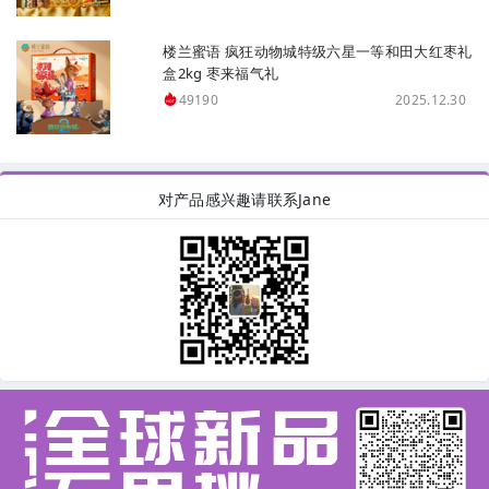
楼兰蜜语 疯狂动物城特级六星一等和田大红枣礼
盒2kg 枣来福气礼
2025.12.30
49190
对产品感兴趣请联系Jane