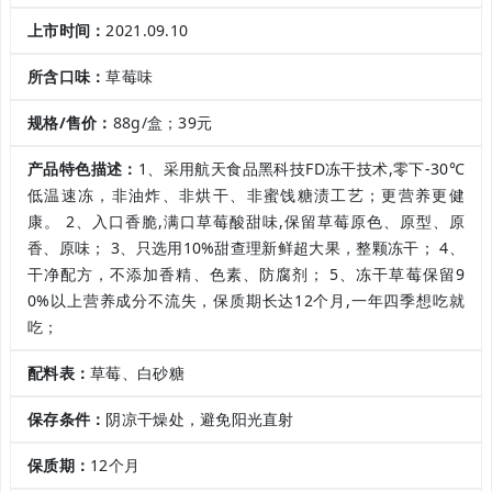
上市时间：
2021.09.10
所含口味：
草莓味
规格/售价：
88g/盒；39元
产品特色描述：
1、采用航天食品黑科技FD冻干技术,零下-30℃
低温速冻，非油炸、非烘干、非蜜饯糖渍工艺；更营养更健
康。 2、入口香脆,满口草莓酸甜味,保留草莓原色、原型、原
香、原味； 3、只选用10%甜查理新鲜超大果，整颗冻干； 4、
干净配方，不添加香精、色素、防腐剂； 5、冻干草莓保留9
0%以上营养成分不流失，保质期长达12个月,一年四季想吃就
吃；
配料表：
草莓、白砂糖
保存条件：
阴凉干燥处，避免阳光直射
保质期：
12个月