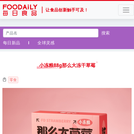
让食品创新触手可及！
搜索
每日新品
全球灵感
小冻粮88g那么大冻干草莓
零食