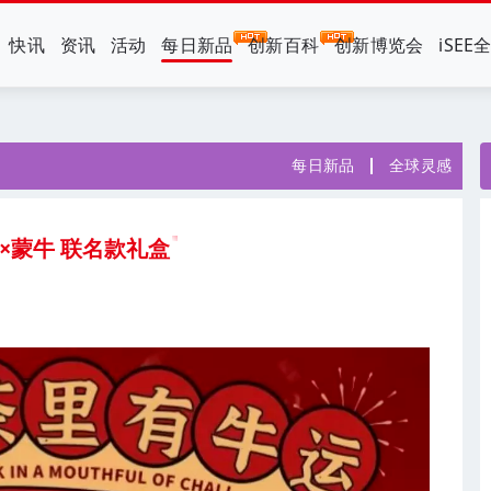
快讯
资讯
活动
每日新品
创新百科
创新博览会
iSEE
每日新品
全球灵感
里×蒙牛 联名款礼盒