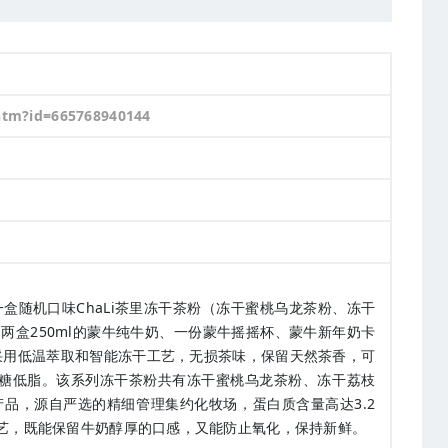
.htm?id=665768940144
一盒随机口味ChaLi茶里冻干茶粉（冻干蜜桃乌龙茶粉、冻干
两盒250ml的蒙牛纯牛奶、一份蒙牛摇摇杯、蒙牛新年奶卡
粉采用低温萃取和智能冻干工艺，无损茶味，保留天然茶香，可
低糖低脂。该系列冻干茶粉共有冻干蜜桃乌龙茶粉、冻干荔枝
品，源自严选的精细管理集约化牧场，蛋白质含量高达3.2
气工艺，既能保留牛奶醇厚的口感，又能防止氧化，保持新鲜。