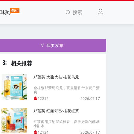
搜索
全球奖
我要发布
相关推荐
郑莲英 大馥大桂·桂花乌龙
金桂馥郁萦绕乌龙，双重清香带来夏日清
爽
2026.07.17
12812
郑莲英 红颜知己·桂花红茶
红茶蜜甜搭配温柔桂香，夏天必喝的解暑
小甜水
2026.07.17
12134