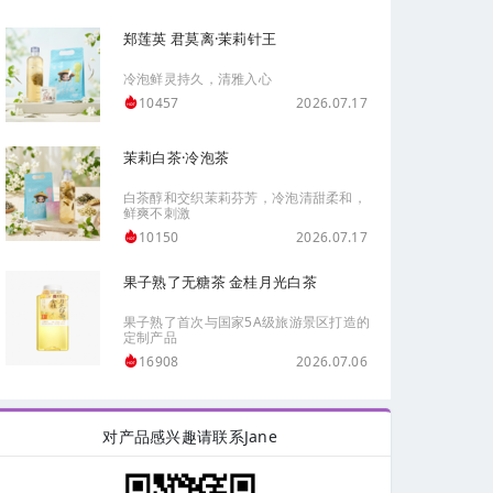
郑莲英 君莫离·茉莉针王
冷泡鲜灵持久，清雅入心
2026.07.17
10457
茉莉白茶·冷泡茶
白茶醇和交织茉莉芬芳，冷泡清甜柔和，
鲜爽不刺激
2026.07.17
10150
果子熟了无糖茶 金桂月光白茶
果子熟了首次与国家5A级旅游景区打造的
定制产品
2026.07.06
16908
对产品感兴趣请联系Jane