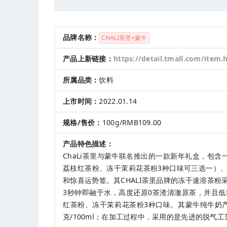
品牌名称：
CHALI茶里×蒙牛
产品上新链接：
https://detail.tmall.com/item
所属品类：
饮料
上市时间：
2022.01.14
规格/售价：
100g/RMB109.00
产品特色描述：
ChaLi茶里与蒙牛联名推出的一款新年礼盒，包含
荔枝红茶粉、冻干茉莉花茶粉3种口味可三选一）、
和惊喜运势签。其CHALI茶里品牌的冻干速溶茶
3秒钟即融于水，高度还原0茶渣清澈原茶，并且
红茶粉、冻干茉莉花茶粉3种口味。其蒙牛纯牛奶产
克/100ml；在加工过程中，采用的是先进的脱