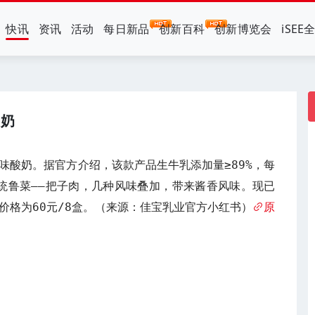
快讯
资讯
活动
每日新品
创新百科
创新博览会
iSEE
酸奶
味酸奶。据官方介绍，该款产品生牛乳添加量≥89%，每
源传统鲁菜——把子肉，几种风味叠加，带来酱香风味。现已
价格为60元/8盒。（来源：佳宝乳业官方小红书）
原