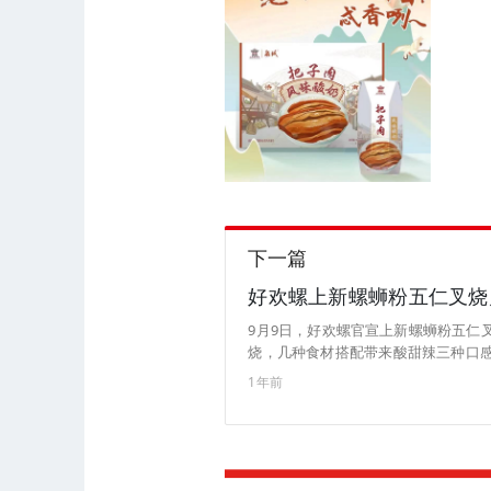
下一篇
好欢螺上新螺蛳粉五仁叉烧
9月9日，好欢螺官宣上新螺蛳粉五仁
烧，几种食材搭配带来酸甜辣三种口
烧月饼。（来源：好欢螺官微）
1年前