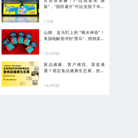
官宣张凌赫！产品线集体“焕
新”，“国民薯片”可比克按下年轻
化加速键
1天前
山姆、盒马盯上的 “喝水神器”！
美国电解质冲剂“黑马”，悄悄卖了
68亿
19小时前
新品难爆、客户难找、渠道难
通？锁定食品健康生态展，抢占
健康化先机！
14小时前