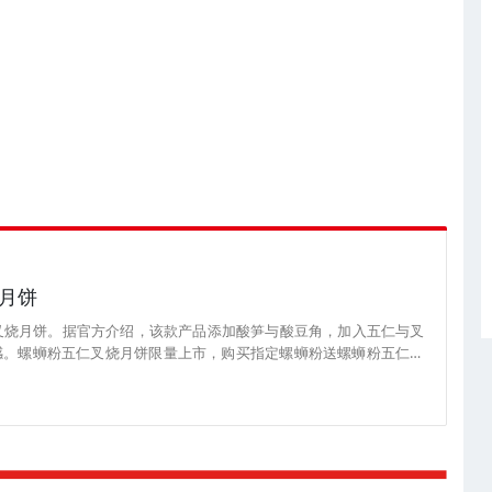
月饼
叉烧月饼。据官方介绍，该款产品添加酸笋与酸豆角，加入五仁与叉
感。螺蛳粉五仁叉烧月饼限量上市，购买指定螺蛳粉送螺蛳粉五仁叉