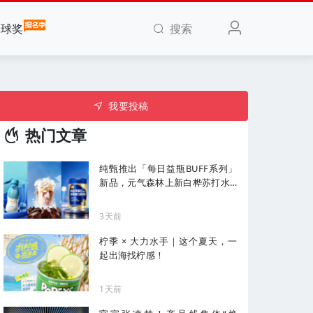
搜索
全球奖
我要投稿
热门文章
纯甄推出「每日益瓶BUFF系列」
新品，元气森林上新白桦苏打水...
| 一周热闻
3天前
柠季 × 大力水手｜这个夏天，一
起出海找柠感！
1天前