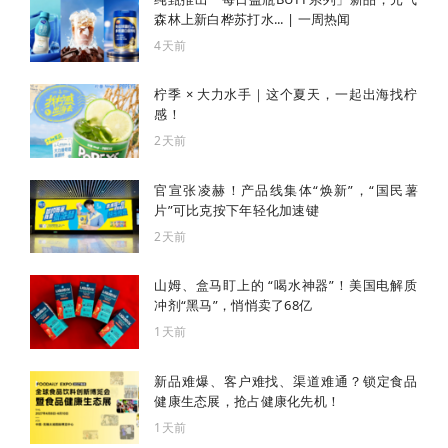
森林上新白桦苏打水... | 一周热闻
4天前
柠季 × 大力水手｜这个夏天，一起出海找柠
感！
2天前
官宣张凌赫！产品线集体“焕新”，“国民薯
片”可比克按下年轻化加速键
2天前
山姆、盒马盯上的 “喝水神器”！美国电解质
冲剂“黑马”，悄悄卖了68亿
1天前
新品难爆、客户难找、渠道难通？锁定食品
健康生态展，抢占健康化先机！
1天前