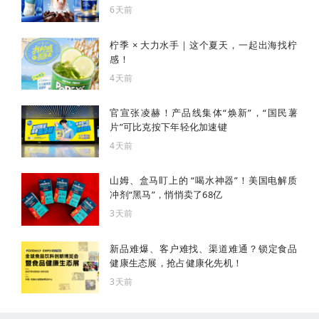
6天前
柠季 × 大力水手｜这个夏天，一起出海找柠
感！
4天前
官宣张凌赫！产品线集体“焕新”，“国民薯
片”可比克按下年轻化加速键
4天前
山姆、盒马盯上的 “喝水神器”！美国电解质
冲剂“黑马”，悄悄卖了68亿
3天前
新品难爆、客户难找、渠道难通？锁定食品
健康生态展，抢占健康化先机！
3天前