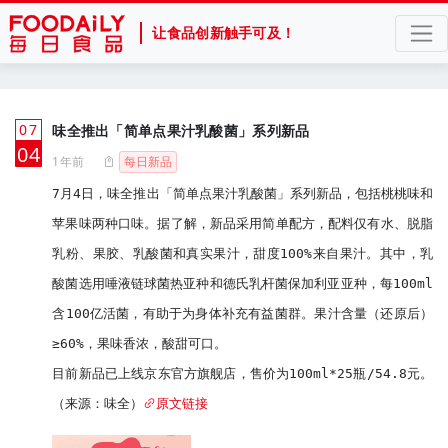
让食品创新触手可及！
07
味全推出「简单点果汁乳酸菌」系列新品
月
04
1年前
每日新品
7月4日，味全推出「简单点果汁乳酸菌」系列新品，包括桃桃味和
苹果味两种口味。据了解，新品采用简单配方，配料仅有水、脱脂
乳粉、果胶、乳酸菌和真实果汁，甜度100%来自果汁。其中，乳
酸菌选用唾液链球菌热亚种和德氏乳杆菌保加利亚亚种，每100ml
含100亿活菌，有助于为身体补充有益菌群。果汁含量（还原后）
≥60%，果味香浓，酸甜可口。

目前新品已上线京东官方旗舰店，售价为100ml*25瓶/54.8元。
（来源：味全）
原文链接