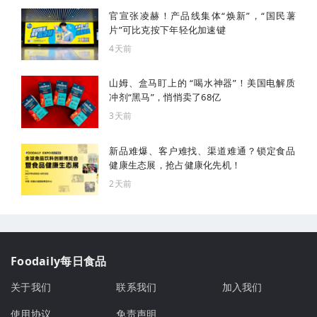
官宣张凌赫！产品线集体“焕新”，“国民薯
片”可比克按下年轻化加速键
4天前
山姆、盒马盯上的 “喝水神器”！美国电解质
冲剂“黑马”，悄悄卖了68亿
3天前
新品难爆、客户难找、渠道难通？锁定食品
健康生态展，抢占健康化先机！
2天前
Foodaily每日食品
关于我们
联系我们
加入我们
使用协议
免责声明