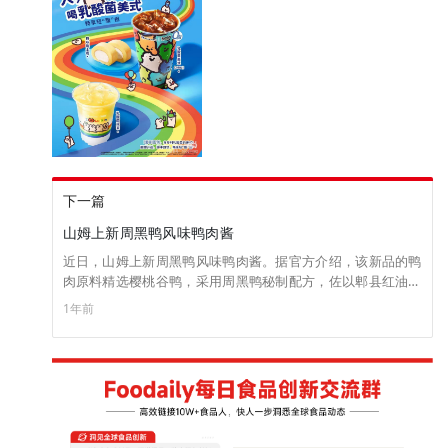
下一篇
山姆上新周黑鸭风味鸭肉酱
近日，山姆上新周黑鸭风味鸭肉酱。据官方介绍，该新品的鸭
肉原料精选樱桃谷鸭，采用周黑鸭秘制配方，佐以郫县红油豆
瓣酱炒制而成，口感鲜麻醇香，且每罐大颗粒鸭肉添加量不低
1年前
于35%，配料精简，0添加防腐剂。目前，新品已上线官方小程
序，售价为360g*2罐/39.9元。（来源：山姆官方小程序）