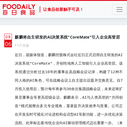
让食品创新触手可及！
08
麒麟将自主研发的AI决策系统"CoreMate"引入企业高管层
月
06
11个月前
近日，据媒体报道，麒麟控股株式会社近日正式启用自主研发的AI
决策系统"CoreMate"，开创性地将人工智能引入企业高管层。该
系统通过分析过去10年的董事会及战略会议记录，构建了12种不
同人格的AI角色，可在战略会议上自主提出议题并交换意见。自7
月投入使用后，预计每年将参与30余次集团战略会议，未来还将扩
展至董事会等更高层级会议。麒麟表示，AI与人类高管的"共同创
造"模式能整合多元专业视角，显著提升决策效率与质量。公司正
在开发实时可视化讨论进程和会话型AI等新功能，进一步优化决策
流程。此举标志着传统企业向AI驱动管理模式迈出重要一步。（来