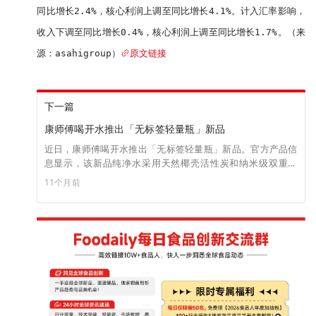
同比增长2.4%，核心利润上调至同比增长4.1%。计入汇率影响，
收入下调至同比增长0.4%，核心利润上调至同比增长1.7%。（来
源：asahigroup）
原文链接
下一篇
康师傅喝开水推出「无标签轻量瓶」新品
近日，康师傅喝开水推出「无标签轻量瓶」新品。官方产品信
息显示，该新品纯净水采用天然椰壳活性炭和纳米级双重过
滤，再经UHT超100℃高温杀菌，符合纯净水国家标准。瓶身
11个月前
包装采用无瓶标、无油墨、无胶水的PET瓶，激光技术打印浮
雕LOGO，减少了材料和能源的使用，符合低碳环保理念，同
时颜值简约且不失手感。目前该新品已上线京东官方旗舰店，
售价为500ml*24瓶/22.9元。（来源：食业家）