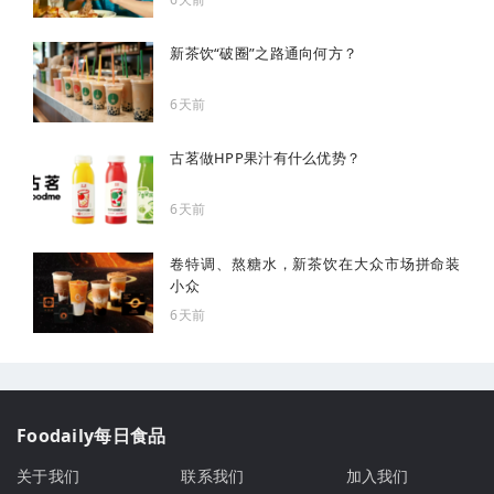
新茶饮“破圈”之路通向何方？
6天前
古茗做HPP果汁有什么优势？
6天前
卷特调、熬糖水，新茶饮在大众市场拼命装
小众
6天前
Foodaily每日食品
关于我们
联系我们
加入我们