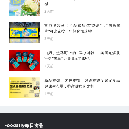
感！
2天前
官宣张凌赫！产品线集体“焕新”，“国民薯
片”可比克按下年轻化加速键
3天前
山姆、盒马盯上的 “喝水神器”！美国电解质
冲剂“黑马”，悄悄卖了68亿
2天前
新品难爆、客户难找、渠道难通？锁定食品
健康生态展，抢占健康化先机！
1天前
Foodaily每日食品