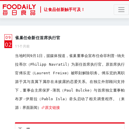
让食品创新触手可及！
09
雀巢任命新任首席执行官
月
02
11个月前
当地时间9月1日，据媒体报道，雀巢董事会宣布任命菲利普·纳夫
拉蒂尔（Philipp Navratil）为新任首席执行官。原首席执行
官傅乐宏（Laurent Freixe）被即刻解除职务。傅乐宏的离职
源于其与直属下属存在未披露的恋爱关系。在独立外部顾问支持
下，董事会主席保罗·薄凯（Paul Bulcke）与首席独立董事帕
布罗·伊斯拉（Pablo Isla）牵头启动了相关调查程序。（来
源：界面新闻）
原文链接