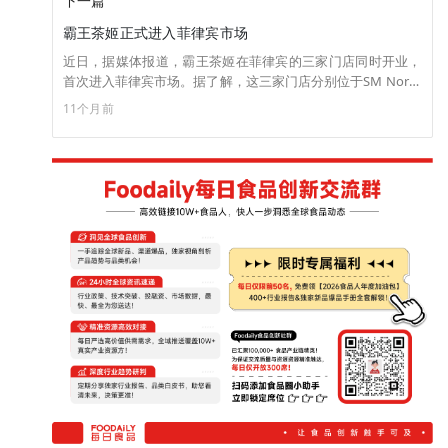
下一篇
霸王茶姬正式进入菲律宾市场
近日，据媒体报道，霸王茶姬在菲律宾的三家门店同时开业，
首次进入菲律宾市场。据了解，这三家门店分别位于SM North
EDSA、Robinsons Galleria和Venice Grand Canal Mall。三地
11个月前
均为大马尼拉区的核心商圈，而大马尼拉区是围绕菲律宾首都
马尼拉的大型都市圈。开业三天，门店共售出超2.3万杯。（来
源：36氪）