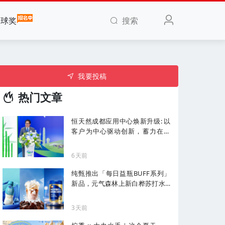
搜索
全球奖
我要投稿
热门文章
恒天然成都应用中心焕新升级: 以
客户为中心驱动创新，蓄力在华
增长
6天前
纯甄推出「每日益瓶BUFF系列」
新品，元气森林上新白桦苏打水...
| 一周热闻
3天前