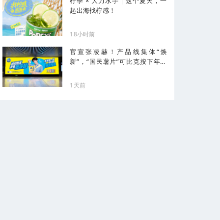
柠季 × 大力水手｜这个夏天，一
起出海找柠感！
18小时前
官宣张凌赫！产品线集体“焕
新”，“国民薯片”可比克按下年轻
化加速键
1天前