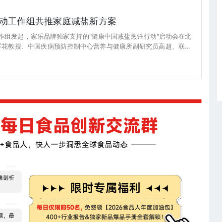
动工作组共推家庭减盐新方案
工作组发起，家乐品牌独家支持的"健康中国减盐烹饪行动"启动会在北
军花教授、中国疾病预防控制中心营养与健康所副研究员高超、联合
合利华饮食策划首席行政总厨李彤以及零售商代表物美集团副CMO
围绕家庭减盐烹饪从理念到落地实践展开了深入交流。（来源：美通