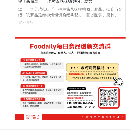
李子柒推出「干拌麻酱风味螺蛳粉」新品
近日，李子柒推出「干拌麻酱风味螺蛳粉」新品。据官方介
绍，该新品延续柳州螺蛳粉经典配方，配以酸笋、腐竹、花
生、酸豆角等丰富配料，兼具醇香麻酱与鲜辣汤底双重风味，
10个月前
适合偏爱重口味、追求便捷速食的年轻群体。目前新品已通
过“鸣鸣很忙”渠道首发。