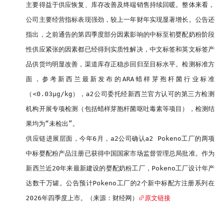
主要得益于供应恢复、库存改善及终端销售持续回暖。整体来看，
公司主要经营指标表现强劲，较上一年财年实现显著增长。公告还
指出，之前通告的第四季度部分因素影响的中标至初婴配奶粉阶段
性供应紧张的因素都已经得到实质性解决，中文标签和英文标签产
品供货均明显改善，渠道库存正稳步回归至目标水平。检测标准方
面，参考新西兰最新发布的ARA蜡样芽孢杆菌行业标准
（<0.03μg/kg），a2公司委托经新西兰官方认可的第三方检测
机构开展专项检测（包括蜡样芽胞杆菌呕吐毒素等项目），检测结
果均为“未检出”。

供应链进展层面，今年6月，a2公司确认a2 Pokeno工厂的两项
中标婴配粉产品注册已获得中国国家市场监督管理总局批准。作为
新西兰近20年来最新建设的婴配奶粉工厂，Pokeno工厂设计年产
达数千万罐。公告预计Pokeno工厂的2个新中标配方注册系列在
2026年四季度上市。（来源：财经网）
原文链接