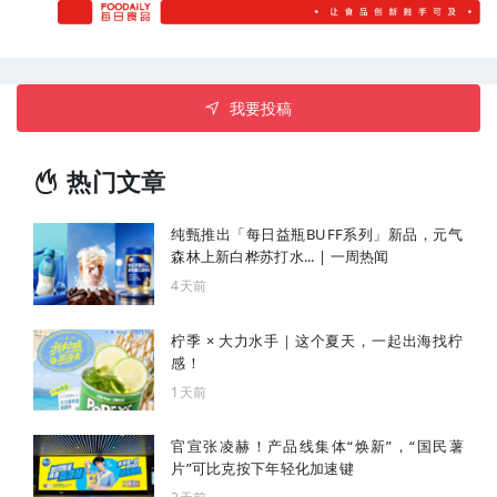
我要投稿
热门文章
纯甄推出「每日益瓶BUFF系列」新品，元气
森林上新白桦苏打水... | 一周热闻
4天前
柠季 × 大力水手｜这个夏天，一起出海找柠
感！
1天前
官宣张凌赫！产品线集体“焕新”，“国民薯
片”可比克按下年轻化加速键