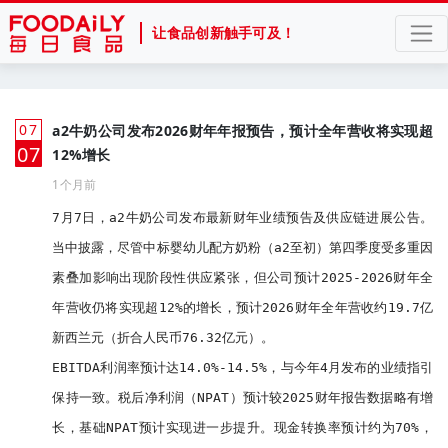
让食品创新触手可及！
07
a2牛奶公司发布2026财年年报预告，预计全年营收将实现超
月
07
12%增长
1个月前
7月7日，a2牛奶公司发布最新财年业绩预告及供应链进展公告。
当中披露，尽管中标婴幼儿配方奶粉（a2至初）第四季度受多重因
素叠加影响出现阶段性供应紧张，但公司预计2025-2026财年全
年营收仍将实现超12%的增长，预计2026财年全年营收约19.7亿
新西兰元（折合人民币76.32亿元）。

EBITDA利润率预计达14.0%-14.5%，与今年4月发布的业绩指引
保持一致。税后净利润（NPAT）预计较2025财年报告数据略有增
长，基础NPAT预计实现进一步提升。现金转换率预计约为70%，