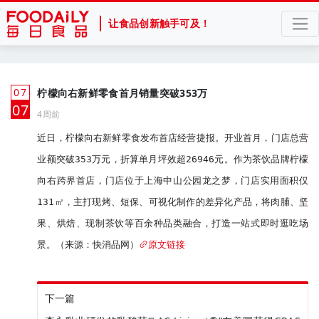
让食品创新触手可及！
07
柠檬向右新鲜零食首月销量突破353万
月
07
4周前
近日，柠檬向右新鲜零食发布首店经营捷报。开业首月，门店总营
业额突破353万元，折算单月坪效超26946元。作为茶饮品牌柠檬
向右跨界首店，门店位于上海中山公园龙之梦，门店实用面积仅
131㎡，主打现烤、短保、可视化制作的差异化产品，将肉脯、坚
果、烘焙、现制茶饮等百余种品类融合，打造一站式即时逛吃场
景。（来源：快消品网）
原文链接
下一篇