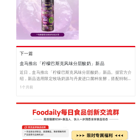
下一篇
盒马推出「柠檬巴斯克风味分层酸奶」新品
近日，盒马推出「柠檬巴斯克风味分层酸奶」新品。据官方介
绍，新品选用限定牧场奶源与丹麦进口菌种发酵，搭配特制柠
檬巴斯克果酱，果酱中额外添加墨西哥keylime青柠浓缩汁与四
1个月前
川安岳柠檬尤力克柠檬原料，口感丝滑绵密。 目前，新品已上
架盒马官方APP，售价为14.9元/盒。（来源：盒马）