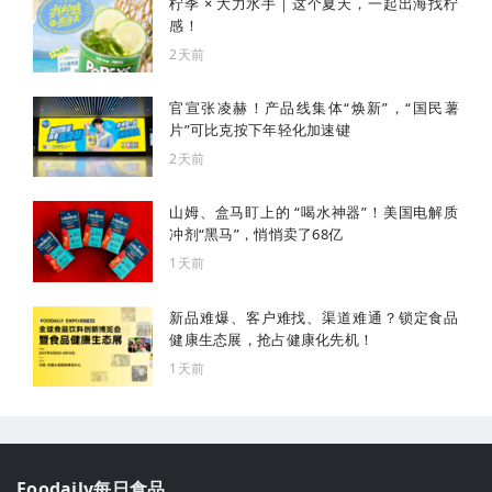
柠季 × 大力水手｜这个夏天，一起出海找柠
感！
2天前
官宣张凌赫！产品线集体“焕新”，“国民薯
片”可比克按下年轻化加速键
2天前
山姆、盒马盯上的 “喝水神器”！美国电解质
冲剂“黑马”，悄悄卖了68亿
1天前
新品难爆、客户难找、渠道难通？锁定食品
健康生态展，抢占健康化先机！
1天前
Foodaily每日食品