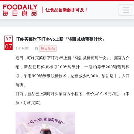
让食品创新触手可及！
07
叮咚买菜旗下叮咚V5上新「轻甜减糖葡萄汁饮」
月
07
1个月前
每日新品
近日，叮咚买菜旗下叮咚V5上新「轻甜减糖葡萄汁饮」。据官方介
绍，新品使用鲜果榨取100%纯果汁，一瓶约等于200颗葡萄榨
取，采用NSD纳米级脱糖技术，总糖减少约30%，酸甜适中，入口
清爽。

目前，新品已上架叮咚买菜官方小程序，售价为19.9元/瓶。（来
源：叮咚买菜）