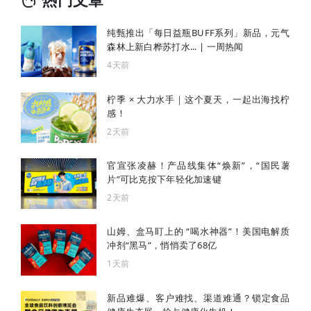
纯甄推出「每日益瓶BUFF系列」新品，元气
森林上新白桦苏打水... | 一周热闻
4天前
柠季 × 大力水手｜这个夏天，一起出海找柠
感！
2天前
官宣张凌赫！产品线集体“焕新”，“国民薯
片”可比克按下年轻化加速键
2天前
山姆、盒马盯上的 “喝水神器”！美国电解质
冲剂“黑马”，悄悄卖了68亿
1天前
新品难爆、客户难找、渠道难通？锁定食品