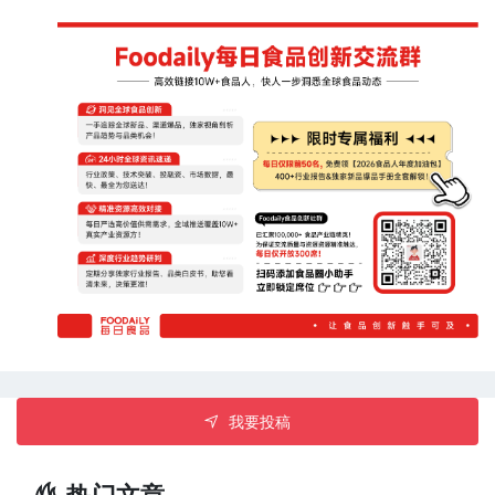
案组合战略的一部分，使公司能够为从小型制造商到大批量工
业运营的各种加工商提供服务。 总部位于英国的戴顿公司拥有
超过25年的经验，致力于设计用于成型、分份、涂层和油炸的
设备。其系统广泛应用于蛋白质、海鲜、乳制品和烘焙行业，
生产包括汉堡、鸡块、裹粉开胃菜、蔬菜、饼干和国际食品在
内的各种产品。 Fortifi 食品加工解决方案首席执行官 Massimo
Bizzi 表示：“Deighton 扩展了 Fortifi 在模块化、灵活和低吞吐
量应用方面的能力，扩大了我们面向更广泛食品加工商的覆盖
范围，同时补充了我们在大规模加工方面的专业知识。”Bizzi补
充道：“我们与Nothum食品加工系统公司和Provisur技术公司
携手合作，现在几乎可以为所有生产环境提供成型、涂层和热
加工解决方案。”该交易也扩大了 Fortifi 在英国的业务，
Deighton 成为该公司在英国市场运营的第四个品牌，与
Frontmatec、Provisur 和 Wyma 一起发展。（来源：
Foodbev）
我要投稿
热门文章