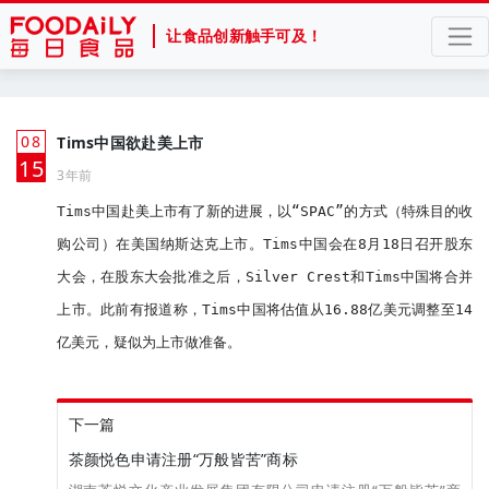
让食品创新触手可及！
08
Tims中国欲赴美上市
月
15
3年前
Tims中国赴美上市有了新的进展，以“SPAC”的方式（特殊目的收
购公司）在美国纳斯达克上市。Tims中国会在8月18日召开股东
大会，在股东大会批准之后，Silver Crest和Tims中国将合并
上市。此前有报道称，Tims中国将估值从16.88亿美元调整至14
亿美元，疑似为上市做准备。
下一篇
茶颜悦色申请注册“万般皆苦”商标