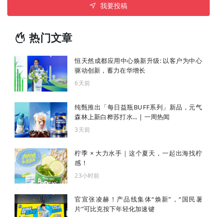
我要投稿
热门文章
恒天然成都应用中心焕新升级: 以客户为中心
驱动创新，蓄力在华增长
6天前
纯甄推出「每日益瓶BUFF系列」新品，元气
森林上新白桦苏打水... | 一周热闻
3天前
柠季 × 大力水手｜这个夏天，一起出海找柠
感！
23小时前
官宣张凌赫！产品线集体“焕新”，“国民薯
片”可比克按下年轻化加速键