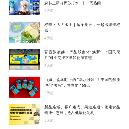
森林上新白桦苏打水... | 一周热闻
6天前
柠季 × 大力水手｜这个夏天，一起出海找柠
感！
4天前
官宣张凌赫！产品线集体“焕新”，“国民薯
片”可比克按下年轻化加速键
4天前
山姆、盒马盯上的 “喝水神器”！美国电解质
冲剂“黑马”，悄悄卖了68亿
3天前
新品难爆、客户难找、渠道难通？锁定食品
健康生态展，抢占健康化先机！
3天前